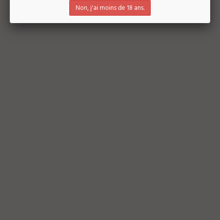
玛丽之玫瑰
Non, j'ai moins de 18 ans.
2019
深粉色，层次丰富的红色水果香味
带着恰到好处的英式香甜，酒体饱
满厚实，收口绵长。
1305 - 75CL
2020
1305是一款未橡木桶的葡萄酒，展现
了罗克斯风土的所有新鲜度和矿物
质感。