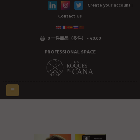
Create your account
主页
Contact Us
一个酿酒厂，一个故事
从土壤到葡萄酒酿造
0 一件商品（多件） - €0.00
我们的葡萄酒
PROFESSIONAL SPACE
Toggle
navigation
圣晏红葡萄酒 75CL
2014
&
2017
圣晏紅葡萄酒是一种未经橡木陈酿
的酒,它体现出罗屈埃沃土的新鲜气