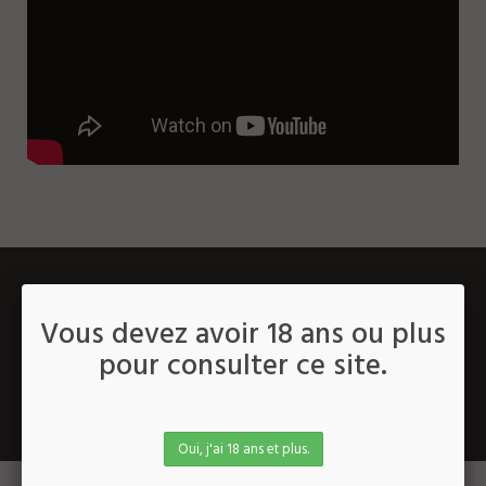
格拉尔圣哉葡萄酒 75CL
格拉尔圣哉葡萄酒 1,5L
2014
&
2016
这是从特殊的土壤中的一部分，仅
选择了7公顷酿造。
下载我们的商业传单
Vous devez avoir 18 ans ou plus
pour consulter ce site.
Copyright © 2016 -
LES ROQUES DE CANA
. All rights reserved.
过量饮酒会危险健康，酒精饮料应适度饮用。
Oui, j'ai 18 ans et plus.