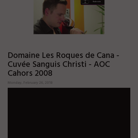
息和矿物质的味道。
Domaine Les Roques de Cana -
Cuvée Sanguis Christi - AOC
Cahors 2008
圣液红葡萄酒 75CL
Monday, February 26, 2018
圣液红葡萄酒 MAGNUM 1,5L
2008
&
2016
&
2017
圣液红葡萄酒是一种具有结构化的
酒,强有力地显示出在罗屈埃土壤上
马尔白克的优雅。