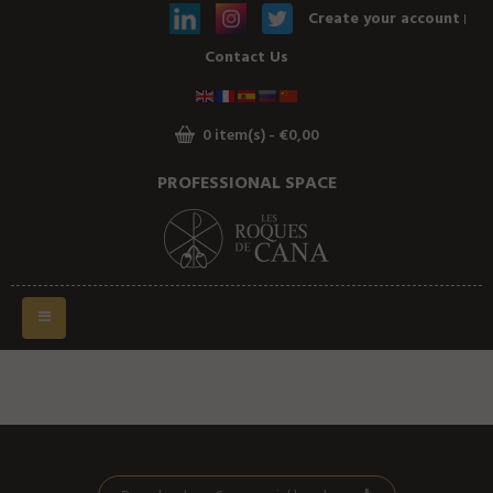
Create your account
ГЛАВНАЯ
Contact Us
ИСТОРИЯ ВИНОДЕЛЬНИ И ЕЁ
ФИЛОСОФИЯ
ОТ ЗЕМЛЕДЕЛИЯ ДО
0 item(s) - €0,00
ВИНИФИКАЦИИ
PROFESSIONAL SPACE
НАШИ ВИНА
Переключить
навигации
LE VIN DES NOCES 75CL
2019
&
2020