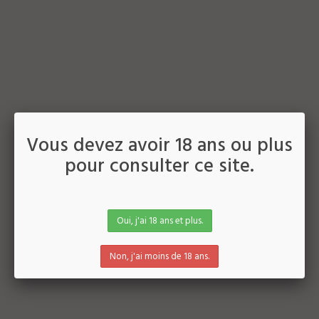
Vous devez avoir 18 ans ou plus
pour consulter ce site.
LE GRAAL SANCTUS 75CL
LE GRAAL MAGNUM 1,5L
2014
&
2016
Винифицируется только на 7
Oui, j'ai 18 ans et plus.
гектарах, являющихся частью
исключительного терруара.
Non, j'ai moins de 18 ans.