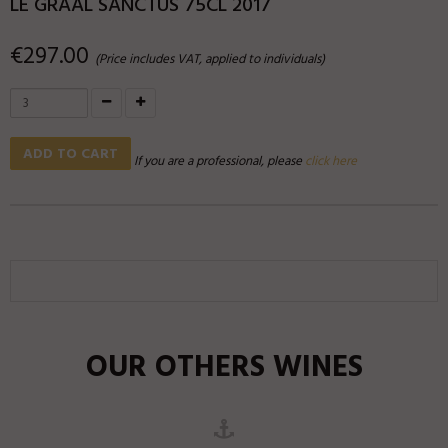
LE GRAAL SANCTUS 75CL 2017
€297.00
(Price includes VAT, applied to individuals)
ADD TO CART
If you are a professional, please
click here
LE GRAAL SANCTUS 75CL
LE GRAAL MAGNUM 1,5L
2014
&
2016
&
2017
Graal Sanctus est vinifié
uniquement sur 7 ha sélectionnés
faisant partie des terroirs
d’exception.
OUR OTHERS WINES