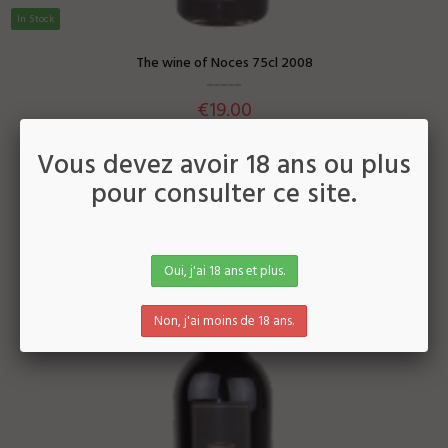
CANADA
▼
In Stock
CHINA
▼
The wine of Noces 75cl 2008
IVORY COAST
▼
€19.00
DENMARK
▼
Vous devez avoir 18 ans ou plus
HONG-KONG
▼
pour consulter ce site.
MACAU
▼
NORWAY
▼
Oui, j'ai 18 ans et plus.
NETHERLANDS
▼
Non, j'ai moins de 18 ans.
TAIWAN
▼
CZECH REPUBLIC
▼
UNITED KINGDOM
▼