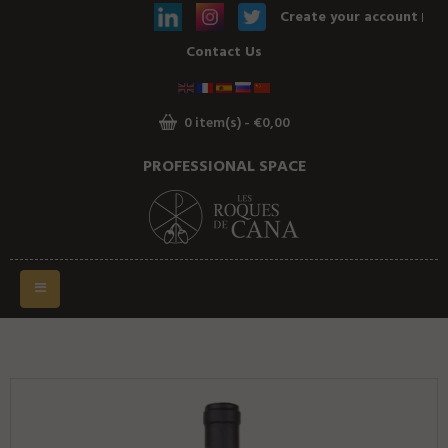
Create your account
HOME
Contact Us
A WINERY, A STORY
FROM THE SOIL TO THE
WINEMAKING
0 item(s) - €0,00
OUR WINES
PROFESSIONAL SPACE
Toggle
navigation
LE VIN DES NOCES 75CL
2019
&
2020
est un vin non boisé qui exprime