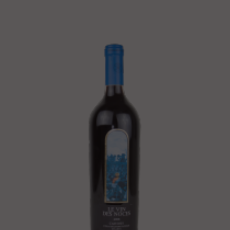
1305 - 75CL
2020
1305 est un vin non boisé qui
exprime toute la fraicheur et la
minéralité du terroir des Roques.
THE NEWS
AWARDS – PRESS
WHERE TO FIND US ?
FRANCE
▼
GERMANY
▼
BELGIUM
▼