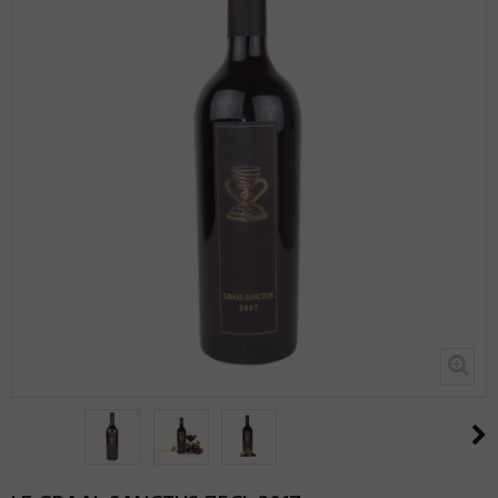
toute la fraicheur et la minéralité du
terroir des Roques.
SANGUIS CHRISTI 75CL
SANGUIS CHRISTI MAGNUM
1,5L
2017
&
2018
&
2019
Sanguis Christi est un vin structuré,
puissant, qui révèle toute l’élégance
du Malbec sur le terroir des Roques.